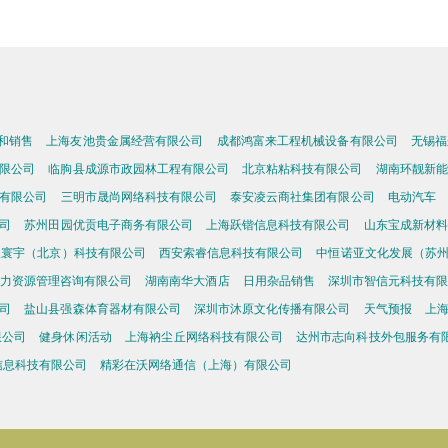
和销售
上海友池贵金属经营有限公司
成都鸿富来工程机械设备有限公司
无锡福
限公司
临朐县成源市政园林工程有限公司
北京粘粘科技有限公司
湖南环靓新能
有限公司
三明市晟尚网络科技有限公司
泰安凌云商社集团有限公司
电动汽车
司
苏州田园优贡电子商务有限公司
上海跃锴信息科技有限公司
山东宝成新材料
辰寰宇（北京）科技有限公司
西安索睿信息科技有限公司
中恒诺亚文化发展（苏
力资源管理咨询有限公司
湖南南华大酒店
日用杂品销售
深圳市智信元科技有
司
盐山县强森体育器材有限公司
深圳市沐原文化传播有限公司
天气预报
上
限公司
健身休闲活动
上海衲尘丘网络科技有限公司
达州市志向科技外包服务有
信息科技有限公司
精彩在沃网络通信（上海）有限公司