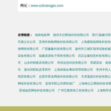
网址：
www.xclixiangjia.com
友情链接：
海南电影网
德清天亿网络科技有限公司
医疗器械代理
司遵义分公司
芜湖市炜桃网络科技有限公司
上海蜜陆哒网络科技有
艳网络有限公司
广西趣赢科技有限公司
扬州市江都区瑞津试验机械
设备有限公司
福建滚滚电子商务有限公司
武汉众服创意科技有限公
司
山东祥鹤家具有限公司
和讯信息科技有限公司
周易算命
南
司
激光切割机及零部件
上海禄德金餐饮管理有限公司
常州中胜人
商贸有限公司
合肥市翠龙网络科技有限公司
天津晟源兴科技有限公
网络科技有限公司
龙海市榜山升辉机电厂
上海衲尘丘网络科技有
晋城迪思网络科技有限公司
广州艺聚装饰工程有限公司
上海刚军