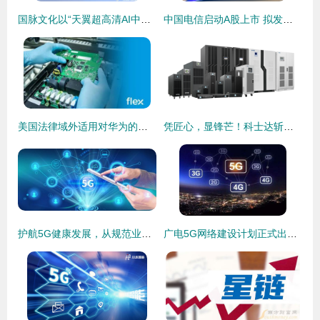
国脉文化以“天翼超高清AI中屏”为引擎，技术内容双轮驱动，引领智能时代基础电信业务新潮流
中国电信启动A股上市 拟发行逾120亿股，基础电信业务迎新篇章
美国法律域外适用对华为的影响 基础电信业务的挑战与应对
凭匠心，显锋芒！科士达斩获深圳市制造业单项冠军产品奖，夯实基础电信业务基石
护航5G健康发展，从规范业务数据发布开始
广电5G网络建设计划正式出炉，总投资24.9亿元布局基础电信业务