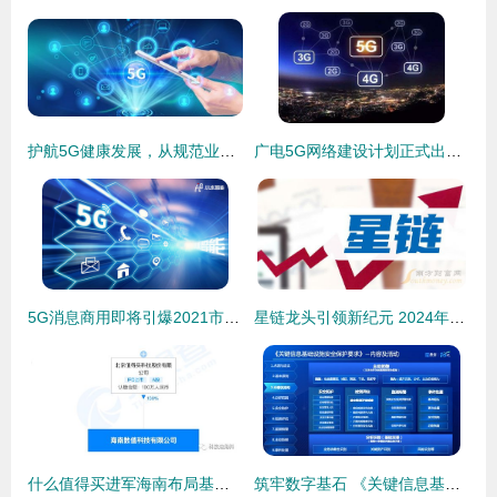
护航5G健康发展，从规范业务数据发布开始
广电5G网络建设计划正式出炉，总投资24.9亿元布局基础电信业务
5G消息商用即将引爆2021市场热点，小水智能闫亚杰展望基础电信业务新未来
星链龙头引领新纪元 2024年7月23日，基础电信业务版图的重塑与相关上市公司机遇
什么值得买进军海南布局基础电信业务，注册资本100万成立数值科技公司
筑牢数字基石 《关键信息基础设施安全保护要求》在基础电信业务领域的全面实施与解读