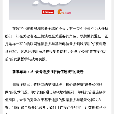
在数字化转型浪潮席卷全球的今天，有一类企业虽不为大众所
熟知，却在关键赛道上扮演着至关重要的角色。联想懂的通信，正
是这样一家在物联网连接服务与基础电信业务领域深耕的“双料隐
形冠军”。其总经理邢海洋在接受专访时，分享了公司“走在变化之
前”的发展哲学与战略实践。
前瞻布局：从“设备连接”到“价值连接”的跃迁
邢海洋指出，物联网的早期阶段，核心是解决“设备如何联
网”的技术问题。联想懂的通信敏锐地捕捉到，单纯的管道连接价
值有限，未来的竞争在于基于连接的数据服务与场景化解决方
案。“我们很早就开始思考，如何让连接产生智能，让数据驱动业