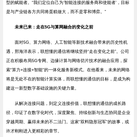
型的赋能者。“我们定位自己为‘智能连接的服务商和使能者’，目标
是与产业链各方共同将蛋糕做大，而不是零和博弈。”
未来已来：走在5G与算网融合的变化之前
面对5G、算力网络、人工智能等新技术融合带来的历史性机
遇，邢海洋表示，联想懂的通信将继续坚持“走在变化之前”。公司
正在积极布局5G专网、边缘计算与网络切片技术的融合应用，探
索“算力+连接+智能”的一体化服务新模式。在他看来，未来的网络
将是无处不在的智能计算实体，而联想懂的通信的目标，是成为构
建这一新型数字基础设施的关键力量。
从解决连接问题，到定义连接价值，联想懂的通信的成长路
径，印证了在数字化时代，深度聚焦、持续创新与生态协同是企业
穿越周期、赢得未来的不二法门。这家“双料隐形冠军”的故事，或
许才刚刚进入更精彩的章节。