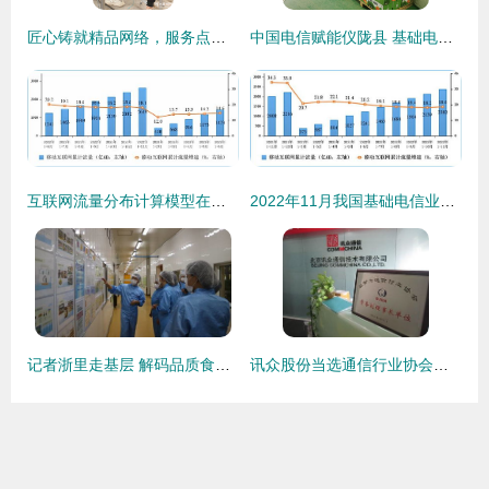
匠心铸就精品网络，服务点亮智慧生活——廊坊电信隆重举办2024年建装维序列技能大比武暨‘感动你我，最美工程师’表彰大会
中国电信赋能仪陇县 基础电信业务驱动数字化转型与经济发展新引擎
互联网流量分布计算模型在基础电信业务中的研究与实践
2022年11月我国基础电信业务观察 移动语音、短信与流量收入同步增长的背后
记者浙里走基层 解码品质食品全链，探寻基础电信业新动能
讯众股份当选通信行业协会常务副理事长单位，夯实基础电信业务新篇章